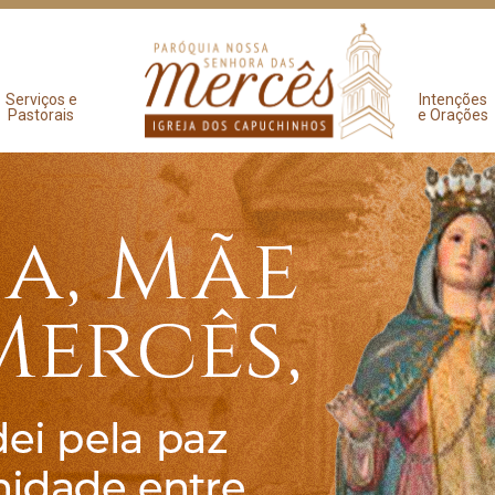
Serviços e
Intenções
Pastorais
e Orações