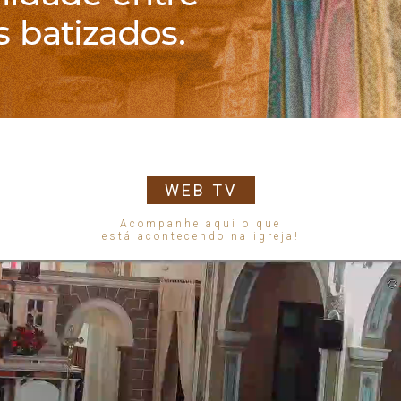
WEB TV
Acompanhe aqui o que
está acontecendo na igreja!