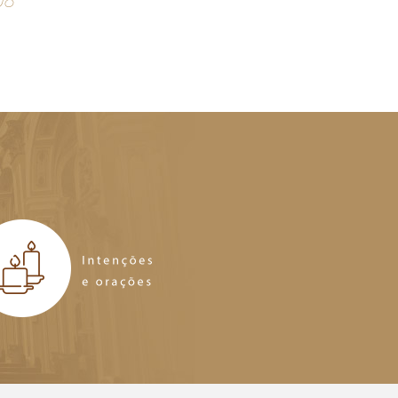
08
07.08