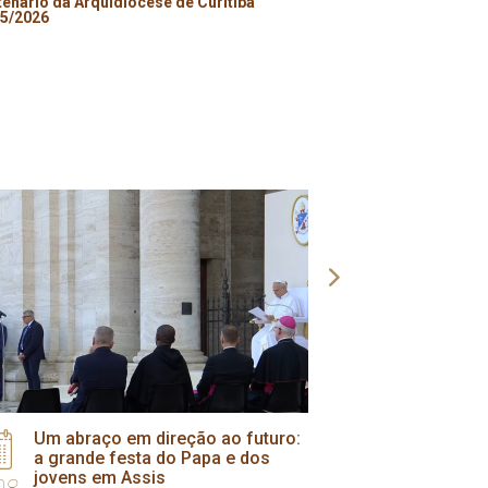
enario da Arquidiocese de Curitiba
05/2026
Um abraço em direção ao futuro:
Nova tur
a grande festa do Papa e dos
Coroinha
jovens em Assis