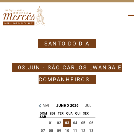
SANTO DO DIA
03.JUN - SÃO CARLOS LWANGA E
COMPANHEIROS
MAI
JUNHO 2026
JUL
DOM
SEG
TER
QUA
QUI
SEX
SAB
01
02
03
04
05
06
07
08
09
10
11
12
13