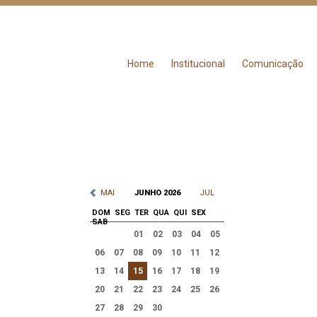
Home
Institucional
Comunicação
MAI
JUNHO 2026
JUL
DOM
SEG
TER
QUA
QUI
SEX
SAB
01
02
03
04
05
06
07
08
09
10
11
12
13
14
15
16
17
18
19
20
21
22
23
24
25
26
27
28
29
30